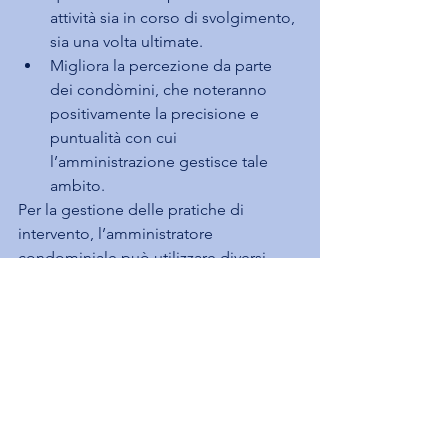
attività sia in corso di svolgimento, 
sia una volta ultimate.
Migliora la percezione da parte 
dei condòmini, che noteranno 
positivamente la precisione e 
puntualità con cui 
l’amministrazione gestisce tale 
ambito.
Per la gestione delle pratiche di 
intervento, l’amministratore 
condominiale può utilizzare diversi 
strumenti. I 
supporti digitali
 sono 
sicuramente quelli più indicati, in 
quanto:
Tengono traccia degli interventi, 
del rapporto e degli scambi con i 
fornitori, così da avere uno storico 
facilmente reperibile per ogni 