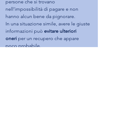
persone che si trovano 
nell’impossibilità di pagare e non 
hanno alcun bene da pignorare.
In una situazione simile, avere le giuste 
informazioni può 
evitare ulteriori 
oneri
 per un recupero che appare 
poco probabile.
(Fonte: 
danea.it
)
Mostra tutti
Post recenti